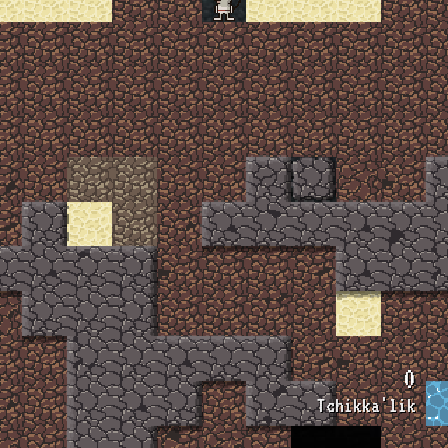
0
Tchikka'lik